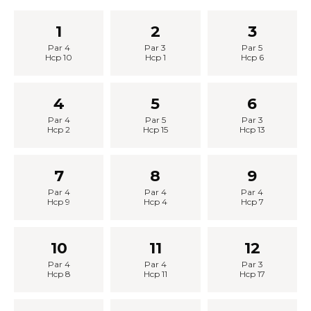
1
2
3
Par 4
Par 3
Par 5
Hcp 10
Hcp 1
Hcp 6
4
5
6
Par 4
Par 5
Par 3
Hcp 2
Hcp 15
Hcp 13
7
8
9
Par 4
Par 4
Par 4
Hcp 9
Hcp 4
Hcp 7
10
11
12
Par 4
Par 4
Par 3
Hcp 8
Hcp 11
Hcp 17