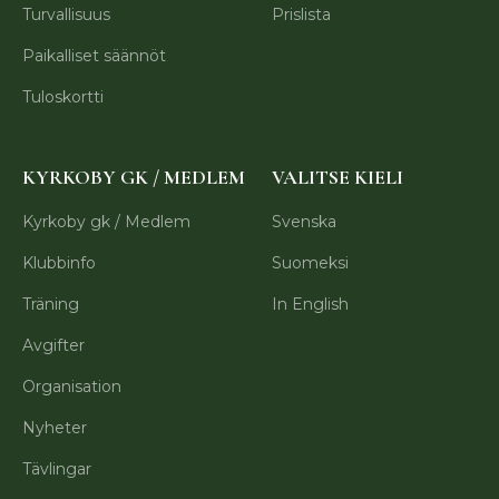
Turvallisuus
Prislista
Paikalliset säännöt
Tuloskortti
KYRKOBY GK / MEDLEM
VALITSE KIELI
Kyrkoby gk / Medlem
Svenska
Klubbinfo
Suomeksi
Träning
In English
Avgifter
Organisation
Nyheter
Tävlingar