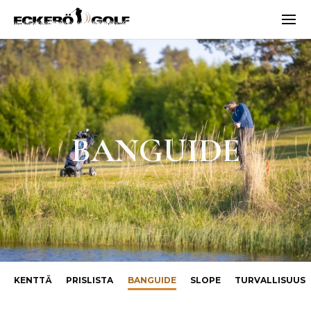
Vali
ECKERÖ GOLF
BANGUIDE
KENTTÄ
PRISLISTA
BANGUIDE
SLOPE
TURVALLISUUS