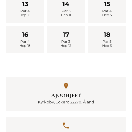
13
14
15
Par 4
Par 5
Par 4
Hcp 16
Hcp 11
Hcp 5
16
17
18
Par 4
Par 3
Par 5
Hcp 18
Hcp 12
Hcp 3
AJOOHJEET
Kyrkoby, Eckerö 22270, Åland