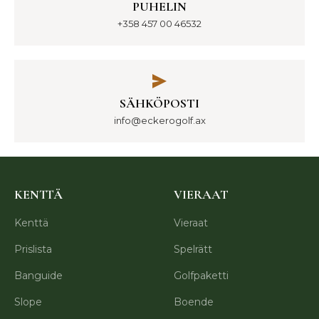
PUHELIN
+358 457 00 46532
SÄHKÖPOSTI
info@eckerogolf.ax
KENTTÄ
VIERAAT
Kenttä
Vieraat
Prislista
Spelrätt
Banguide
Golfpaketti
Slope
Boende