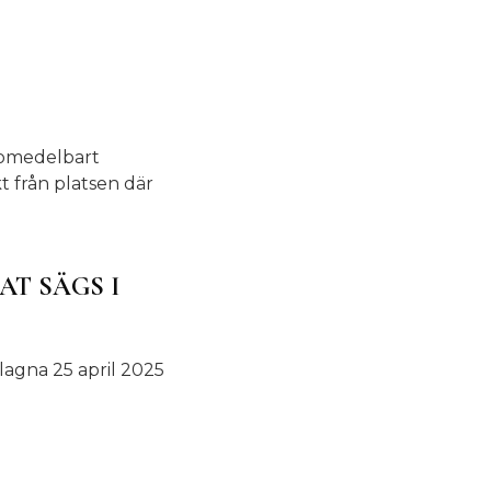
t omedelbart
t från platsen där
AT SÄGS I
slagna 25 april 2025