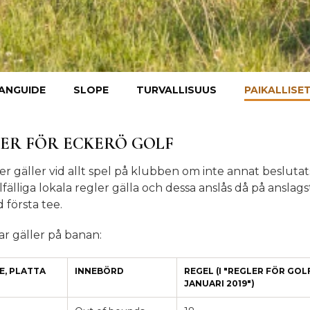
ANGUIDE
SLOPE
TURVALLISUUS
PAIKALLISE
ER FÖR ECKERÖ GOLF
er gäller vid allt spel på klubben om inte annat beslutats
illfälliga lokala regler gälla och dessa anslås då på anslags
 första tee.
r gäller på banan:
E, PLATTA
INNEBÖRD
REGEL (I "REGLER FÖR GOL
JANUARI 2019")