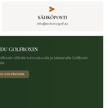
SÄHKÖPOSTI
info@eckerogolf.ax
UDU GOLFBOXIN
lfboxiin eBirdie-tunnusluvulla ja salasanalla Golfboxin
lla.
DU GOLFBOXIIN