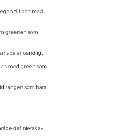
legen till och med
kom greenen som
n sida är oändligt.
l och med green som
vid rangen som bara
råde definieras av