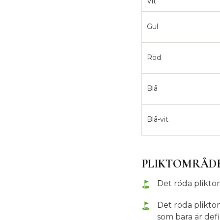
Vit
Gul
Röd
Blå
Blå-vit
PLIKTOMRÅDEN
Det röda plikto
Det röda plikt
som bara är defi