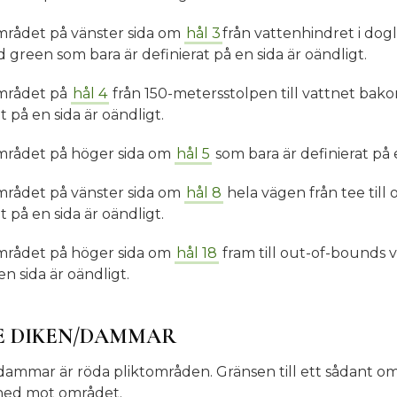
mrådet på vänster sida om
hål 3
från vattenhindret i dog
green som bara är definierat på en sida är oändligt.
området på
hål 4
från 150-metersstolpen till vattnet ba
t på en sida är oändligt.
området på höger sida om
hål 5
som bara är definierat på e
mrådet på vänster sida om
hål 8
hela vägen från tee til
t på en sida är oändligt.
området på höger sida om
hål 18
fram till out-of-bounds 
en sida är oändligt.
 DIKEN/DAMMAR
mmar är röda pliktområden. Gränsen till ett sådant om
ned mot området.