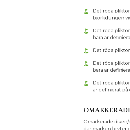
Det röda plikto
björkdungen vid 
Det röda plikt
bara är definiera
Det röda plikt
Det röda plikto
bara är definiera
Det röda plikt
är definierat på 
OMARKERADE
Omarkerade diken/da
där marken bryter 