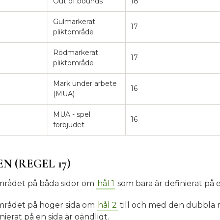
Out of bounds
18
Gulmarkerat
17
pliktområde
Rödmarkerat
17
pliktområde
Mark under arbete
16
(MUA)
MUA - spel
16
förbjudet
 (REGEL 17)
mrådet på båda sidor om
hål 1
som bara är definierat på e
området på höger sida om
hål 2
till och med den dubbla
nierat på en sida är oändligt.