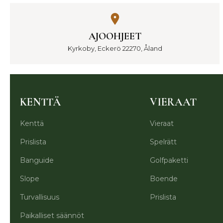
AJOOHJEET
Kyrkoby, Eckerö 22270, Åland
KENTTÄ
VIERAAT
Kenttä
Vieraat
Prislista
Spelrätt
Banguide
Golfpaketti
Slope
Boende
Turvallisuus
Prislista
Paikalliset säännöt