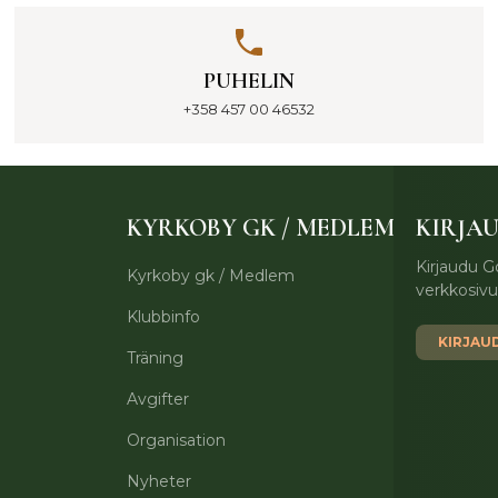
PUHELIN
+358 457 00 46532
KYRKOBY GK / MEDLEM
KIRJA
Kirjaudu Go
Kyrkoby gk / Medlem
verkkosivui
Klubbinfo
KIRJAU
Träning
Avgifter
Organisation
Nyheter