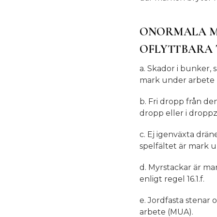
ONORMALA MA
OFLYTTBARA 
a. Skador i bunker, 
mark under arbete 
b. Fri dropp från d
dropp eller i dropp
c. Ej igenväxta drän
spelfältet är mark 
d. Myrstackar är ma
enligt regel 16.1.f.
e. Jordfasta stenar 
arbete (MUA).