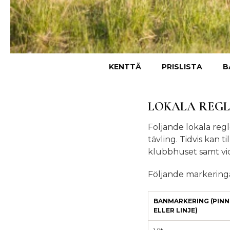
KENTTÄ
PRISLISTA
B
LOKALA REGL
Följande lokala regl
tävling. Tidvis kan t
klubbhuset samt vid
Följande markeringa
BANMARKERING (PINN
ELLER LINJE)