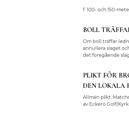
f. 100- och 150-mete
BOLL TRÄFFA
Om boll träffar led
annullera slaget och
det föregående slag
PLIKT FÖR BR
DEN LOKALA 
Allmän plikt: Matchs
av Eckerö Golf/Kyr