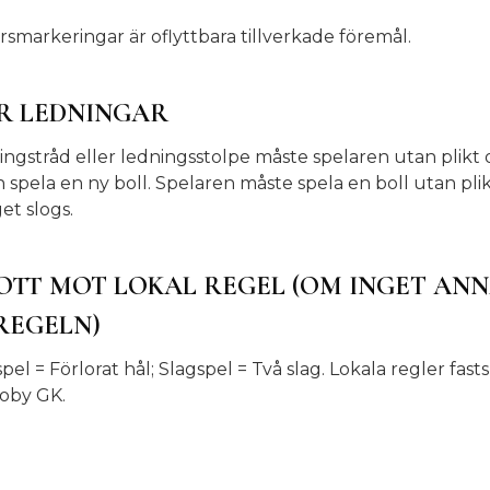
rsmarkeringar är oflyttbara tillverkade föremål.
R LEDNINGAR
ningstråd eller ledningsstolpe måste spelaren utan plik
 spela en ny boll. Spelaren måste spela en boll utan plik
et slogs.
OTT MOT LOKAL REGEL (OM INGET ANN
REGELN)
pel = Förlorat hål; Slagspel = Två slag. Lokala regler fast
koby GK.