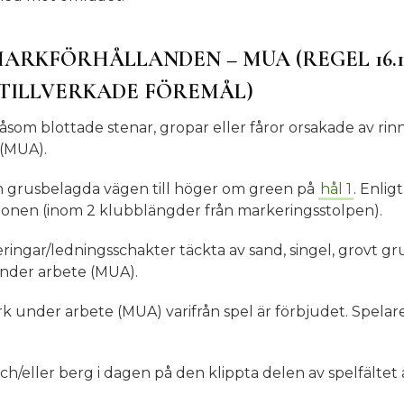
RKFÖRHÅLLANDEN – MUA (REGEL 16.1)
TILLVERKADE FÖREMÅL)
såsom blottade stenar, gropar eller fåror orsakade av ri
(MUA).
en grusbelagda vägen till höger om green på
hål 1
. Enligt
zonen (inom 2 klubblängder från markeringsstolpen).
eringar/ledningsschakter täckta av sand, singel, grovt gr
under arbete (MUA).
rk under arbete (MUA) varifrån spel är förbjudet. Spelar
och/eller berg i dagen på den klippta delen av spelfälte