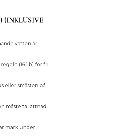
 (INKLUSIVE
nnande vatten är
 regeln (16.1.b) för fri
us eller småsten på
en måste ta lättnad
t är mark under