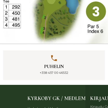
PUHELIN
+358 457 00 46532
KYRKOBY GK / MEDLEM
KIRJA
Kirjaudu Go