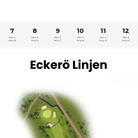
7
8
9
10
11
12
Par 4
Par 4
Par 4
Par 4
Par 4
Par 3
Hcp 9
Hcp 4
Hcp 7
Hcp 8
Hcp 11
Hcp 17