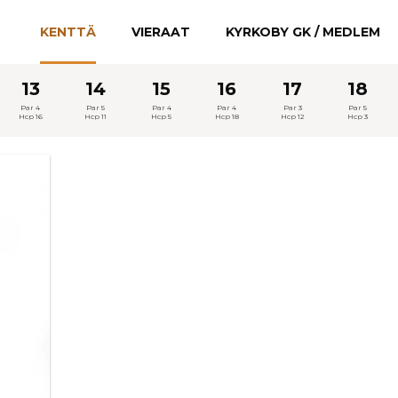
KENTTÄ
VIERAAT
KYRKOBY GK / MEDLEM
13
14
15
16
17
18
Par 4
Par 5
Par 4
Par 4
Par 3
Par 5
Hcp 16
Hcp 11
Hcp 5
Hcp 18
Hcp 12
Hcp 3