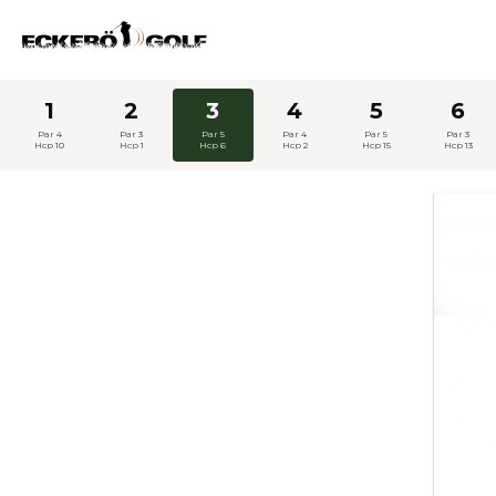
ECKERÖ GOLF
1
2
3
4
5
6
Par 4
Par 3
Par 5
Par 4
Par 5
Par 3
Hcp 10
Hcp 1
Hcp 6
Hcp 2
Hcp 15
Hcp 13