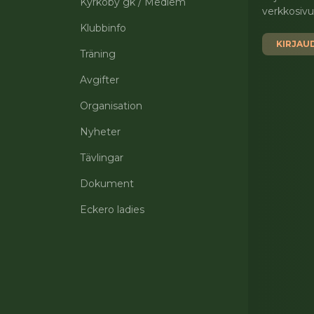
Kyrkoby gk / Medlem
verkkosivui
Klubbinfo
KIRJAU
Träning
Avgifter
Organisation
Nyheter
Tävlingar
Dokument
Eckero ladies