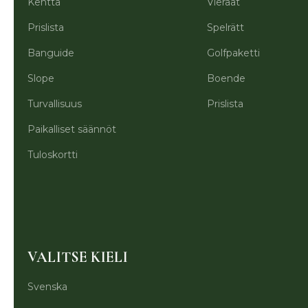
Kenttä
Vieraat
Prislista
Spelrätt
Banguide
Golfpaketti
Slope
Boende
Turvallisuus
Prislista
Paikalliset säännöt
Tuloskortti
VALITSE KIELI
Svenska