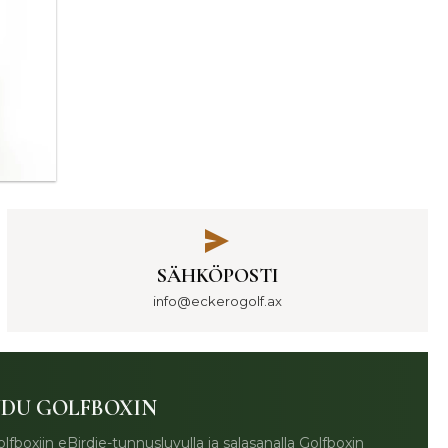
SÄHKÖPOSTI
info@eckerogolf.ax
UDU GOLFBOXIN
lfboxiin eBirdie-tunnusluvulla ja salasanalla Golfboxin