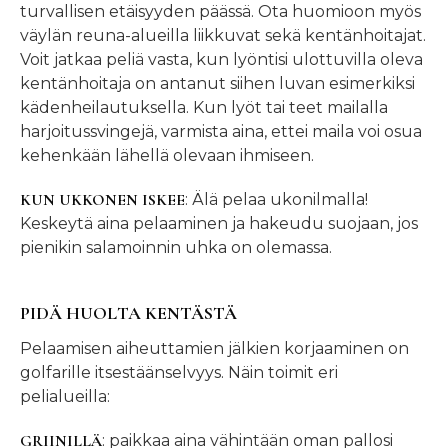
turvallisen etäisyyden päässä. Ota huomioon myös
väylän reuna-alueilla liikkuvat sekä kentänhoitajat.
Voit jatkaa peliä vasta, kun lyöntisi ulottuvilla oleva
kentänhoitaja on antanut siihen luvan esimerkiksi
kädenheilautuksella. Kun lyöt tai teet mailalla
harjoitussvingejä, varmista aina, ettei maila voi osua
kehenkään lähellä olevaan ihmiseen.
KUN UKKONEN ISKEE
: Älä pelaa ukonilmalla!
Keskeytä aina pelaaminen ja hakeudu suojaan, jos
pienikin salamoinnin uhka on olemassa.
PIDÄ HUOLTA KENTÄSTÄ
Pelaamisen aiheuttamien jälkien korjaaminen on
golfarille itsestäänselvyys. Näin toimit eri
pelialueilla:
GRIINILLÄ
: paikkaa aina vähintään oman pallosi