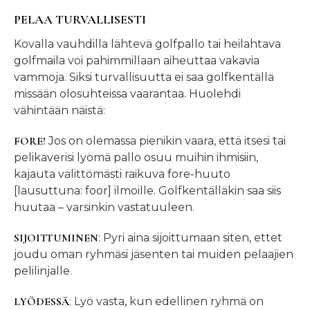
PELAA TURVALLISESTI
Kovalla vauhdilla lähtevä golfpallo tai heilahtava
golfmaila voi pahimmillaan aiheuttaa vakavia
vammoja. Siksi turvallisuutta ei saa golfkentällä
missään olosuhteissa vaarantaa. Huolehdi
vähintään näistä:
FORE!
Jos on olemassa pienikin vaara, että itsesi tai
pelikaverisi lyömä pallo osuu muihin ihmisiin,
kajauta välittömästi raikuva fore-huuto
[lausuttuna: foor] ilmoille. Golfkentälläkin saa siis
huutaa – varsinkin vastatuuleen.
SIJOITTUMINEN
: Pyri aina sijoittumaan siten, ettet
joudu oman ryhmäsi jäsenten tai muiden pelaajien
pelilinjalle.
LYÖDESSÄ
: Lyö vasta, kun edellinen ryhmä on