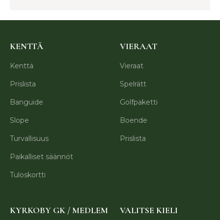
KENTTÄ
VIERAAT
Kenttä
Vieraat
Prislista
Spelrätt
Banguide
Golfpaketti
Slope
Boende
Turvallisuus
Prislista
Paikalliset säännöt
Tuloskortti
KYRKOBY GK / MEDLEM
VALITSE KIELI