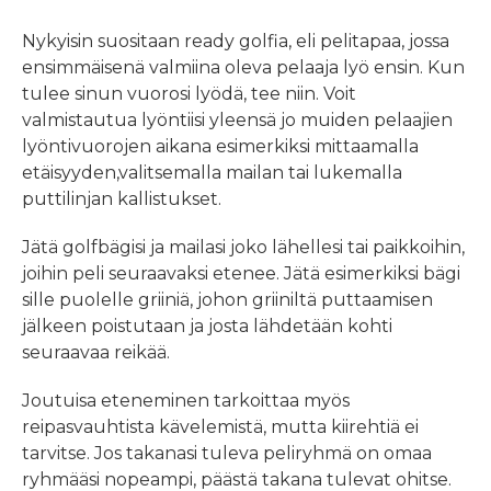
Nykyisin suositaan ready golfia, eli pelitapaa, jossa
ensimmäisenä valmiina oleva pelaaja lyö ensin. Kun
tulee sinun vuorosi lyödä, tee niin. Voit
valmistautua lyöntiisi yleensä jo muiden pelaajien
lyöntivuorojen aikana esimerkiksi mittaamalla
etäisyyden,valitsemalla mailan tai lukemalla
puttilinjan kallistukset.
Jätä golfbägisi ja mailasi joko lähellesi tai paikkoihin,
joihin peli seuraavaksi etenee. Jätä esimerkiksi bägi
sille puolelle griiniä, johon griiniltä puttaamisen
jälkeen poistutaan ja josta lähdetään kohti
seuraavaa reikää.
Joutuisa eteneminen tarkoittaa myös
reipasvauhtista kävelemistä, mutta kiirehtiä ei
tarvitse. Jos takanasi tuleva peliryhmä on omaa
ryhmääsi nopeampi, päästä takana tulevat ohitse.