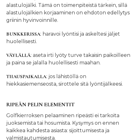
alastulojälki. Tämä on toimenpiteistä tärkein, sillä
alastulojälkien korjaaminen on ehdoton edellytys
griinin hyvinvoinnille.
BUNKKERISSA
: haravoi lyöntisi ja askeltesi jäljet
huolellisesti.
VÄYLÄLLÄ
: aseta irti lyöty turve takaisin paikoilleen
ja paina se jalalla huolellisesti maahan.
TIIAUSPAIKALLA
: jos lähistöllä on
hiekkasiemenseosta, sirottele sitä lyöntijälkeesi.
RIPEÄN PELIN ELEMENTIT
Golfkierroksen pelaaminen ripeästi ei tarkoita
juoksemista tai hosumista. Kysymys on ennen
kaikkea kahdesta asiasta: sijoittumisesta ja
valmistautumisesta.