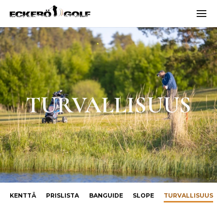
Vali
ECKERÖ GOLF
TURVALLISUUS
KENTTÄ
PRISLISTA
BANGUIDE
SLOPE
TURVALLISUUS