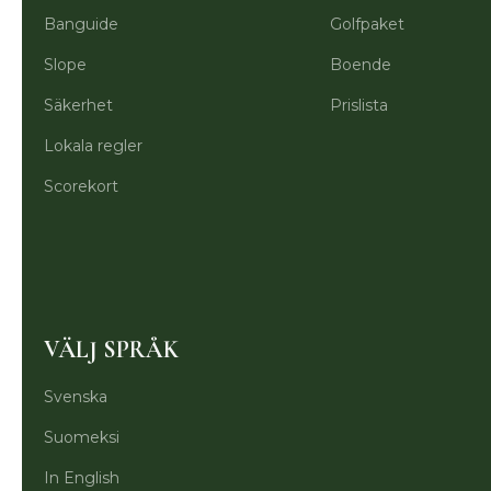
Banguide
Golfpaket
Slope
Boende
Säkerhet
Prislista
Lokala regler
Scorekort
VÄLJ SPRÅK
Svenska
Suomeksi
In English