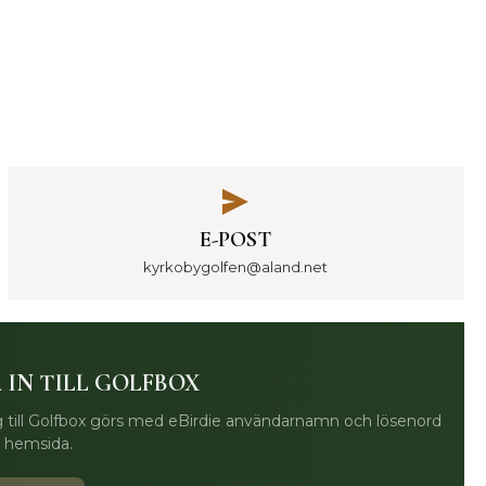
E-POST
kyrkobygolfen@aland.net
 IN TILL GOLFBOX
 till Golfbox görs med eBirdie användarnamn och lösenord
x hemsida.