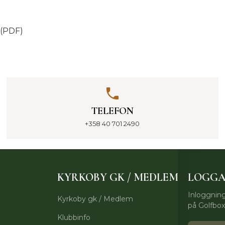
)
(PDF)
TELEFON
+358 40 701 2490
KYRKOBY GK / MEDLEM
LOGGA
Inloggning
Kyrkoby gk / Medlem
på Golfbo
Klubbinfo