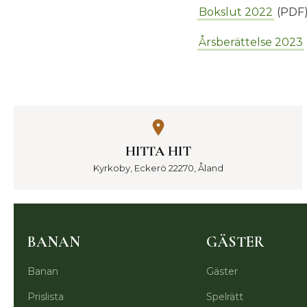
Bokslut 2022
(PDF
Årsberättelse 2023
HITTA HIT
Kyrkoby, Eckerö 22270, Åland
BANAN
GÄSTER
Banan
Gäster
Prislista
Spelrätt