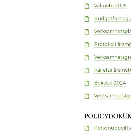
Valmöte 2025
Budgetförslag 
Verksamhetspla
Protokoll årsm
Verksamhetsgr
Kallelse årsmöt
Bokslut 2024
Verksamhetsber
POLICYDOKU
Personuppgifts