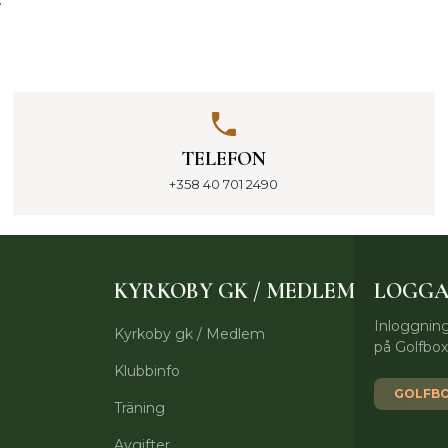
TELEFON
+358 40 701 2490
KYRKOBY GK / MEDLEM
LOGGA
Inloggning
Kyrkoby gk / Medlem
på Golfbo
Klubbinfo
GOLFBO
Träning
Avgifter