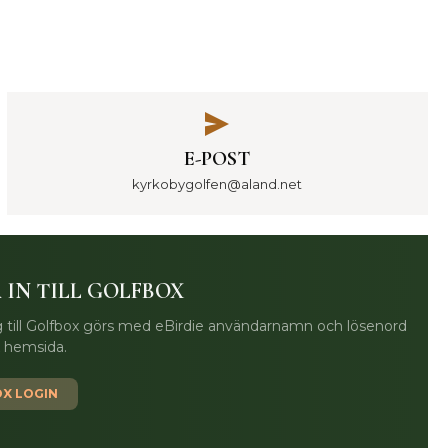
E-POST
kyrkobygolfen@aland.net
 IN TILL GOLFBOX
 till Golfbox görs med eBirdie användarnamn och lösenord
x hemsida.
X LOGIN