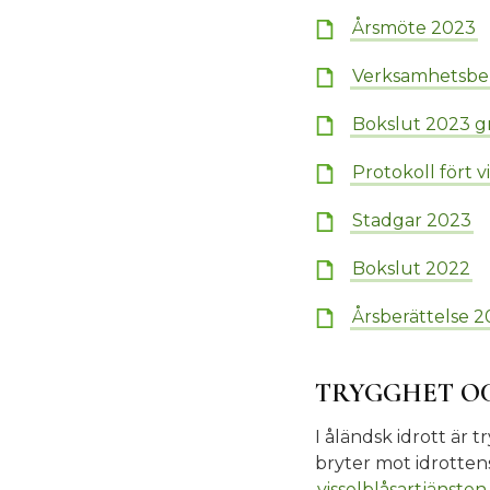
Årsmöte 2023
Verksamhetsber
Bokslut 2023 g
Protokoll fört 
Stadgar 2023
Bokslut 2022
Årsberättelse 
TRYGGHET O
I åländsk idrott är
bryter mot idrottens
visselblåsartjänsten