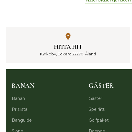
HITTA HIT
Kyrkoby, Eckerö 22270, Åland
BANAN
GÄSTER
Banan
Gäster
Prislista
Spelrätt
Banguide
Golfpaket
Slope
Boende