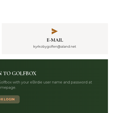
E-MAIL
kyrkobygolfen@aland.net
N TO GOLFBOX
Golfbox with your eBirdie user name and password at
omepage.
X LOGIN