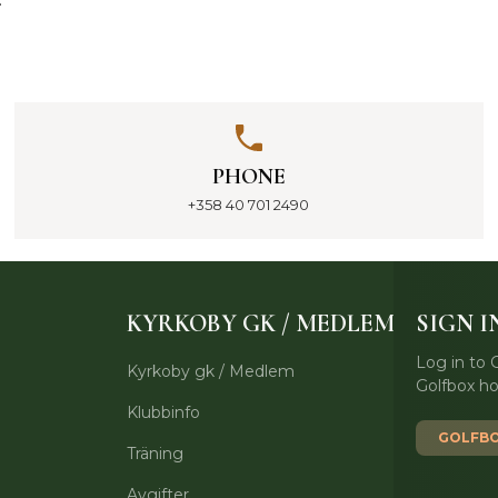
PHONE
+358 40 701 2490
KYRKOBY GK / MEDLEM
SIGN I
Log in to 
Kyrkoby gk / Medlem
Golfbox h
Klubbinfo
GOLFBO
Träning
Avgifter