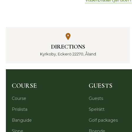
DIRECTIONS
Kyrkoby, Eckerö 22270, Åland
COURSE
GUESTS
Course
Guests
Prislista
Spelrätt
Banguide
Golf packages
Slope
Boende