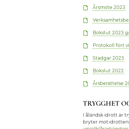
Årsmöte 2023
Verksamhetsber
Bokslut 2023 g
Protokoll fört 
Stadgar 2023
Bokslut 2022
Årsberättelse 
TRYGGHET O
I åländsk idrott är
bryter mot idrottens
visselblåsartjänsten