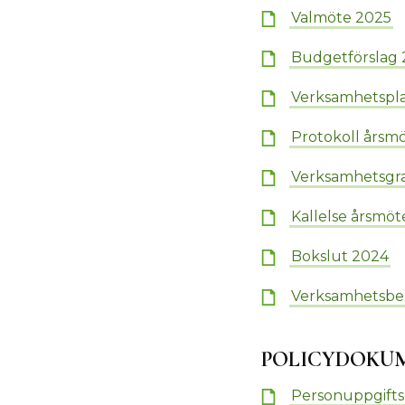
Valmöte 2025
Budgetförslag 
Verksamhetspla
Protokoll årsm
Verksamhetsgr
Kallelse årsmöt
Bokslut 2024
Verksamhetsber
POLICYDOKU
Personuppgifts