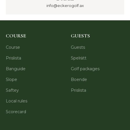
info@eckerogolf.ax
COURSE
GUESTS
Course
Guests
Prislista
Spelrätt
Banguide
Golf packages
Slope
Boende
Saftey
Prislista
Local rules
Scorecard