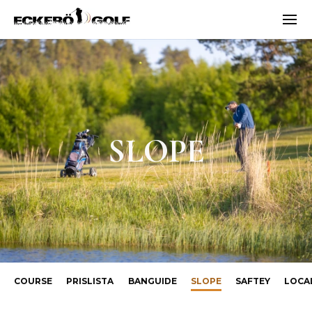
Men
ECKERÖ GOLF
SLOPE
COURSE
PRISLISTA
BANGUIDE
SLOPE
SAFTEY
LOCA