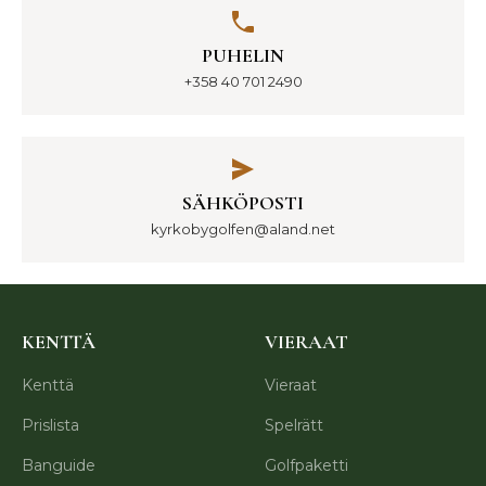
PUHELIN
+358 40 701 2490
SÄHKÖPOSTI
kyrkobygolfen@aland.net
KENTTÄ
VIERAAT
Kenttä
Vieraat
Prislista
Spelrätt
Banguide
Golfpaketti