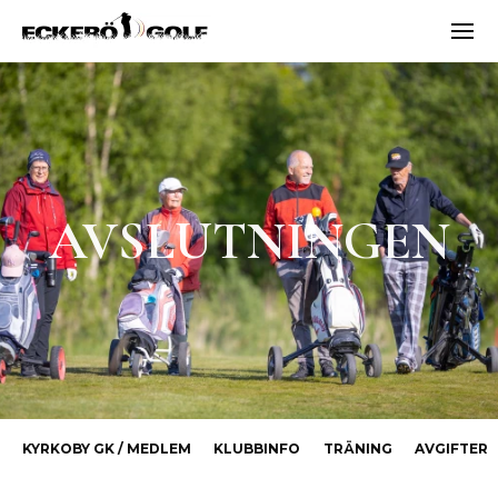
Vali
ECKERÖ GOLF
AVSLUTNINGEN
KYRKOBY GK / MEDLEM
KLUBBINFO
TRÄNING
AVGIFTER