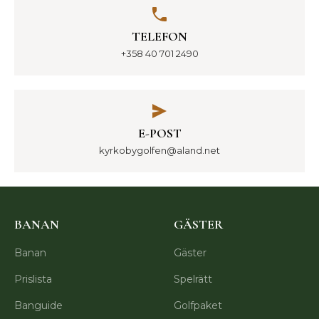
TELEFON
+358 40 701 2490
E-POST
kyrkobygolfen@aland.net
BANAN
GÄSTER
Banan
Gäster
Prislista
Spelrätt
Banguide
Golfpaket