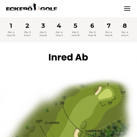
Men
ECKERÖ GOLF
1
2
3
4
5
6
7
8
Par 4
Par 3
Par 5
Par 4
Par 5
Par 3
Par 4
Par 4
Hcp 10
Hcp 1
Hcp 6
Hcp 2
Hcp 15
Hcp 13
Hcp 9
Hcp 4